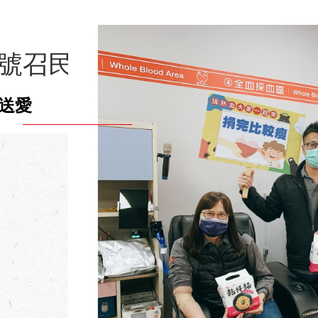
 號召民眾挽袖捐血 熱血送愛
送愛
送愛
送愛