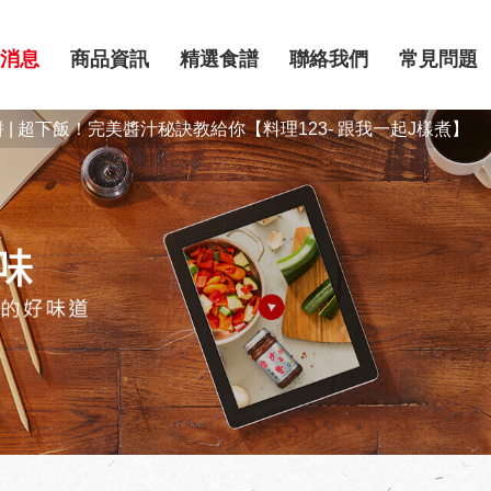
消息
商品資訊
精選食譜
聯絡我們
常見問題
| 超下飯！完美醬汁秘訣教給你【料理123- 跟我一起J樣煮】