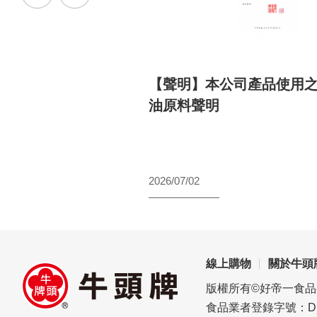
元鬥陣買 拜拜選用牛
【聲明】本公司產品使用
澎湃
油原料聲明
2026/07/02
線上購物
關於牛頭
版權所有©好帝一食
食品業者登錄字號：D1696