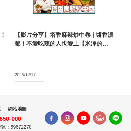
胃！
【影片分享】塔香麻辣炒中卷 | 醬香濃
【
郁！不愛吃辣的人也愛上【米澤的輕
完
盈好食在】
2025/12/17
2025
題
網站地圖
650-000
號：69672278