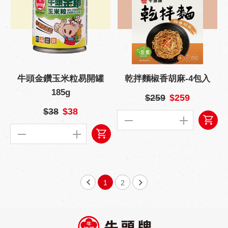
牛頭金鑽玉米粒易開罐
乾拌麵椒香胡麻-4包入
185g
$259
$259
$38
$38
1
2