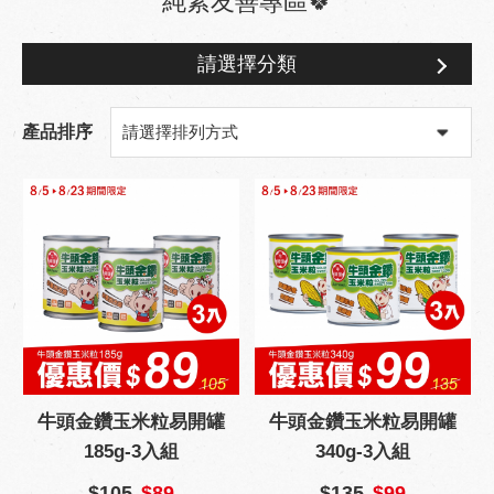
純素友善專區🍀
請選擇分類
純素友善專區🍀
產品排序
牛頭金鑽玉米粒易開罐
牛頭金鑽玉米粒易開罐
185g-3入組
340g-3入組
$105
$89
$135
$99