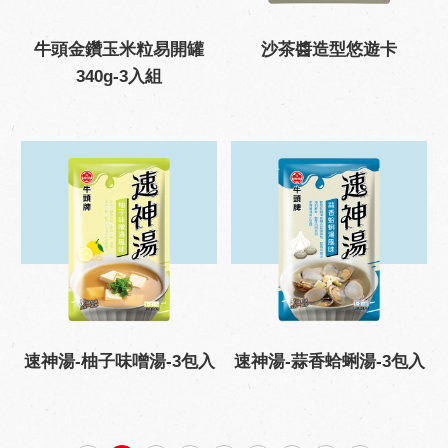
牛頭金鑽玉米粒易開罐
沙茶醬造型悠遊卡
340g-3入組
速神湯-柚子味噌湯-3包入
速神湯-蒜香蛤蜊湯-3包入