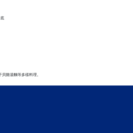
湯底
干貝雞湯麵等多樣料理。