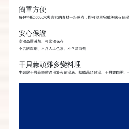
簡單方便
每包搭配500cc水與喜歡的食材一起熬煮，即可簡單完成美味火鍋
安心保證
高溫高壓滅菌、可常溫保存
不含防腐劑、不含人工色素、不含漂白劑
干貝蒜頭雞多變料理
牛頭牌
干貝蒜頭雞適用於火鍋湯底、蛤蠣蒜頭雞湯、干貝雞肉粥、