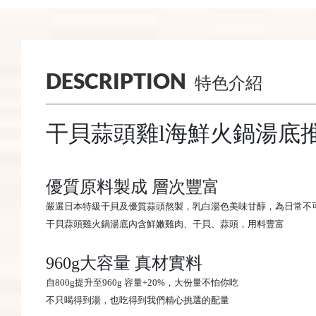
DESCRIPTION
特色介紹
干貝蒜頭雞l海鮮火鍋湯底
優質原料製成 層次豐富
嚴選日本特級干貝及優質蒜頭熬製，乳白湯色美味甘醇，為日常不
干貝蒜頭雞火鍋湯底內含鮮嫩雞肉、干貝、蒜頭，用料豐富
960g
大容量 真材實料
自800g提升至960g 容量+20%，大份量不怕你吃
不只喝得到湯，也吃得到我們精心挑選的配量