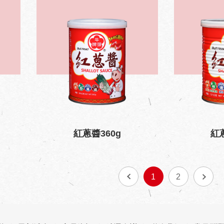
紅蔥醬360g
紅
1
2