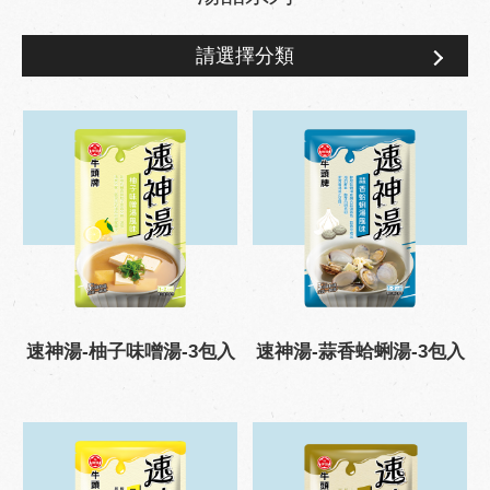
請選擇分類
湯品系列
速神湯-柚子味噌湯-3包入
速神湯-蒜香蛤蜊湯-3包入