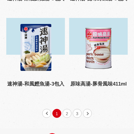
速神湯-和風鰹魚湯-3包入
原味高湯-豚骨風味411ml
1
2
3