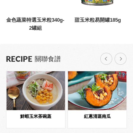
g
金色蔬菜特選玉米粒340g-
甜玉米粒易開罐185g
2罐組
RECIPE
關聯食譜
鮮蝦玉米茶碗蒸
紅蔥清蒸南瓜