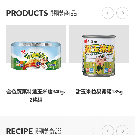
PRODUCTS
關聯商品
g
金色蔬菜特選玉米粒340g-
甜玉米粒易開罐185g
2罐組
RECIPE
關聯食譜