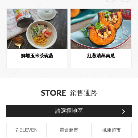
鮮蝦玉米茶碗蒸
紅蔥清蒸南瓜
STORE
銷售通路
請選擇地區
7-ELEVEN
農會超市
楓康超市