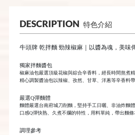
DESCRIPTION
特色介紹
牛頭牌
乾拌麵
勁辣椒麻｜以醬為魂，美味
獨家拌麵醬包
椒麻油包嚴選頂級花椒與綜合辛香料，經長時間熬煮
精心調製醬油包以辣椒、孜然、甘草、洋蔥等辛香料
嚴選
Q
彈麵體
麵體嚴選台南府城刀削麵，堅持手工日曬、非油炸麵
口感
Q
彈快熟、久煮不爛的特性，用料單純，帶出麵條
調理參考