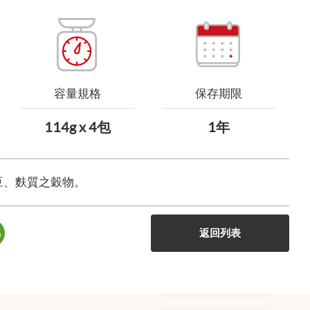
容量規格
保存期限
114g x 4包
1年
豆、麩質之穀物。
返回列表