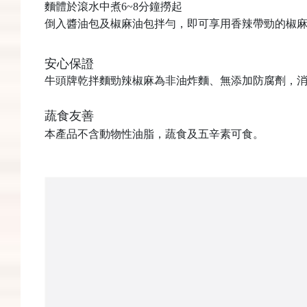
麵體於滾水中煮
6~8
分鐘撈起
倒入醬油包及椒麻油包拌勻，即可享用香辣帶勁的椒
安心保證
牛頭牌乾拌麵勁辣椒麻為非油炸麵、無添加防腐劑，
蔬食友善
本產品不含動物性油脂，蔬食及五辛素可食。