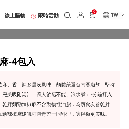
0
線上購物
限時活動
TW
麻-4包入
造麻、香、辣多層次風味，麵體嚴選台南關廟麵，堅持
完美吸附湯汁，讓人欲罷不能。滾水煮5-7分鐘拌入
。乾拌麵勁辣椒麻不含動物性油脂，為蔬食友善乾拌
麵勁辣椒麻建議可與青菜一同料理，讓拌麵更美味。