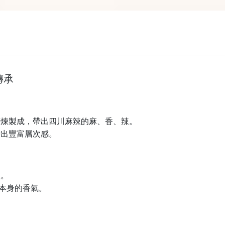
傳承
精煉製成，帶出四川麻辣的麻、香、辣。
帶出豐富層次感。
體。
本身的香氣。