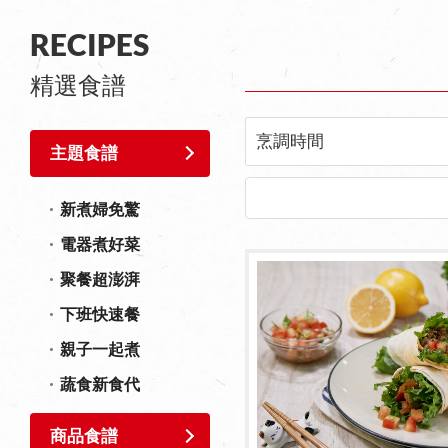
RECIPES
精選食譜
烹調時間
主題食譜
新煮婦免驚
電器煮好菜
聚餐超澎湃
下班快速餐
親子一起煮
蔬食新食代
商品食譜