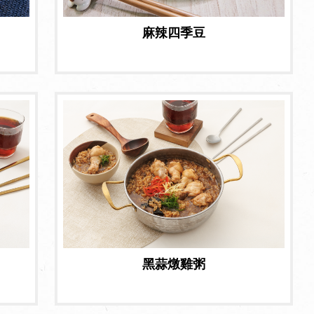
麻辣四季豆
黑蒜燉雞粥