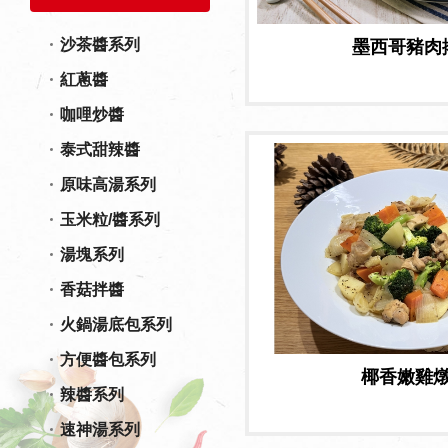
沙茶醬系列
墨西哥豬肉
紅蔥醬
咖哩炒醬
泰式甜辣醬
原味高湯系列
玉米粒/醬系列
湯塊系列
香菇拌醬
火鍋湯底包系列
方便醬包系列
椰香嫩雞
辣醬系列
速神湯系列