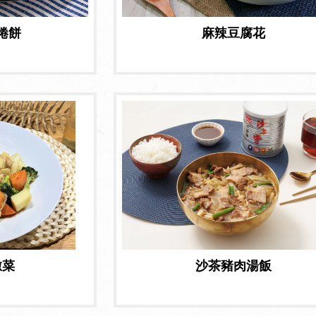
捲餅
麻辣豆腐花
燉菜
沙茶豬肉湯飯