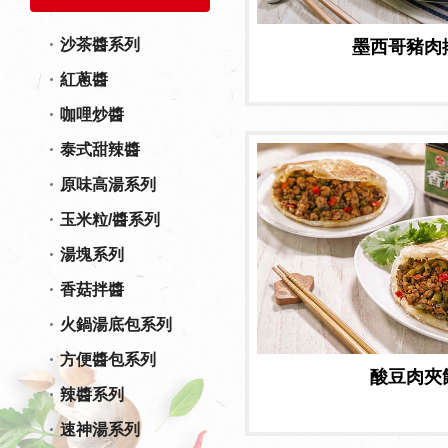
沙茶醬系列
墨西哥豬肉
紅蔥醬
咖哩炒醬
泰式甜辣醬
原味高湯系列
玉米粒/醬系列
湯塊系列
香菇拌醬
火鍋湯底包系列
方便醬包系列
酸豆肉夾
辣醬系列
速神湯系列