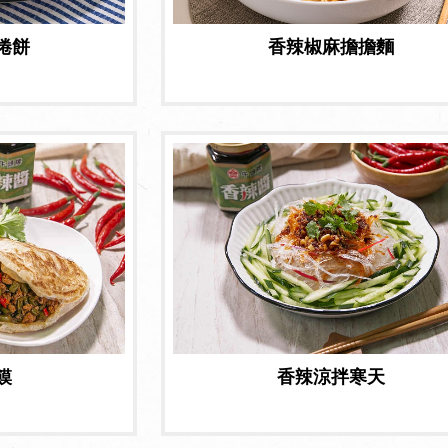
捲餅
香辣椒麻擔擔麵
饃
香辣涼拌寒天