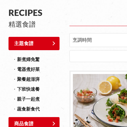
RECIPES
精選食譜
烹調時間
主題食譜
新煮婦免驚
電器煮好菜
聚餐超澎湃
下班快速餐
親子一起煮
蔬食新食代
商品食譜