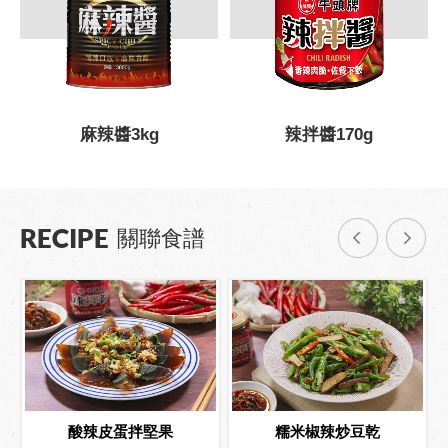
麻辣醬3kg
辣拌醬170g
RECIPE
關聯食譜
酸辣皮蛋拌堅果
糯米椒辣炒豆乾