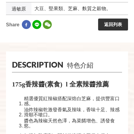
過敏原
大豆、堅果類、芝麻、麩質之穀物。
返回列表
Share
DESCRIPTION
特色介紹
175g香辣醬(素食) l 全素辣醬推薦
精選優質紅辣椒搭配深焙白芝麻，提供豐富口
感。
油炸辣椒乾激發香氣及辣味，香味十足、辣感
滑順不嗆口。
醬色為辣椒天然色澤，為菜餚增色、誘發食
慾。