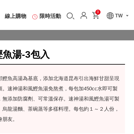
0
線上購物
限時活動
TW
魚湯-3包入
郁鰹魚高湯為基底，添加北海道昆布引出海鮮甘甜呈現
。速神湯和風鰹魚湯免熬煮，每包加450cc水即可製
，無添加防腐劑、可常溫保存。速神湯和風鰹魚湯可製
、烏龍湯麵、茶碗蒸等多樣料理。每包約１～２人份，
身朋友。