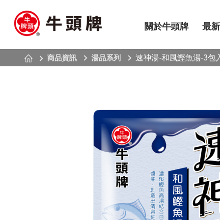
關於牛頭牌
最新
商品資訊
湯品系列
速神湯-和風鰹魚湯-3包