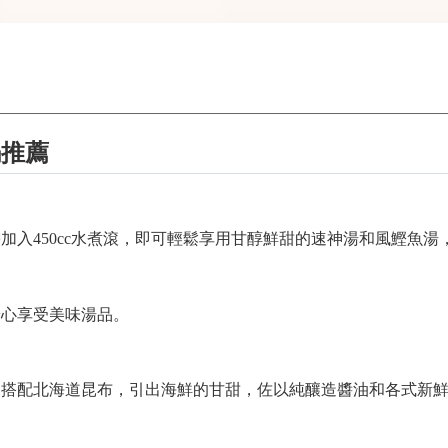
鍋推薦
加入450cc水煮滾，即可輕鬆享用甘醇鮮甜的速神湯和風鰹魚
安心享受美味湯品。
，搭配北海道昆布，引出海鮮的甘甜，佐以純釀造醬油和各式新