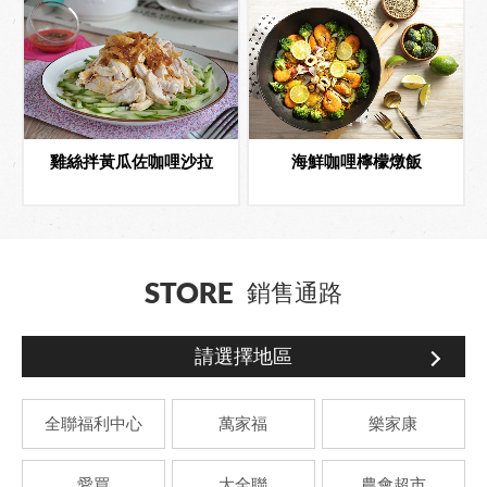
雞絲拌黃瓜佐咖哩沙拉
海鮮咖哩檸檬燉飯
STORE
銷售通路
請選擇地區
全聯福利中心
萬家福
樂家康
愛買
大全聯
農會超市