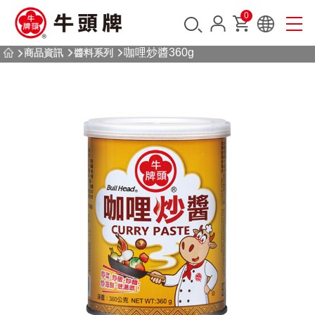
0
咖哩炒醬360g
商品資訊
醬料系列