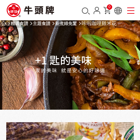
0
咔啦咖哩雞米花
精選食譜
主題食譜
新煮婦免驚