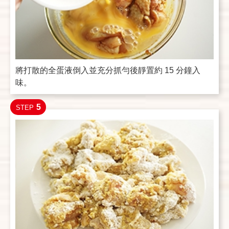
將打散的全蛋液倒入並充分抓勻後靜置約 15 分鐘入
味。
5
STEP