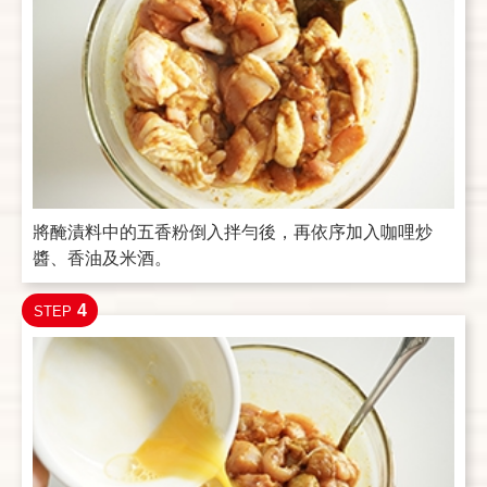
將醃漬料中的五香粉倒入拌勻後，再依序加入咖哩炒
醬、香油及米酒。
4
STEP