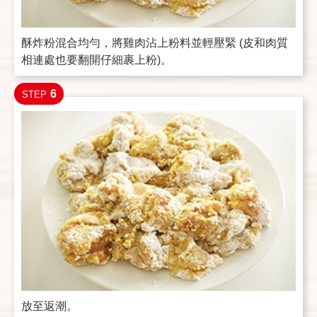
酥炸粉混合均勻，將雞肉沾上粉料並輕壓緊 (皮和肉質
相連處也要翻開仔細裹上粉)。
6
STEP
放至返潮。