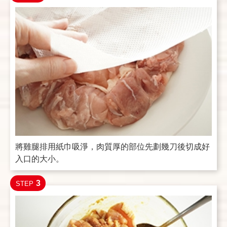
將雞腿排用紙巾吸淨，肉質厚的部位先劃幾刀後切成好
入口的大小。
3
STEP