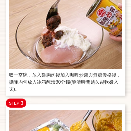
取一空碗，放入雞胸肉後加入咖哩炒醬與無糖優格後，
抓醃均勻放入冰箱醃漬30分鐘(醃漬時間越久越軟嫩入
味)。
3
STEP