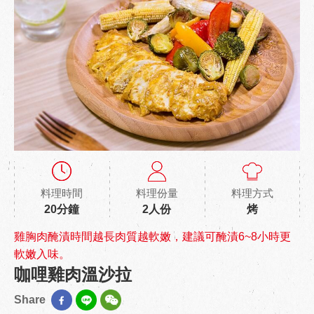
料理時間
料理份量
料理方式
20分鐘
2人份
烤
雞胸肉醃漬時間越長肉質越軟嫩，建議可醃漬6~8小時更
軟嫩入味。
咖哩雞肉溫沙拉
Share