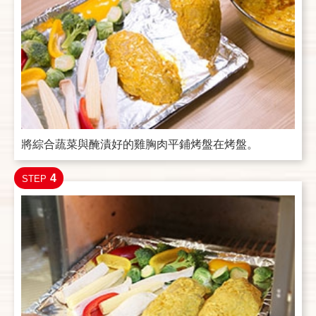
將綜合蔬菜與醃漬好的雞胸肉平鋪烤盤在烤盤。
4
STEP