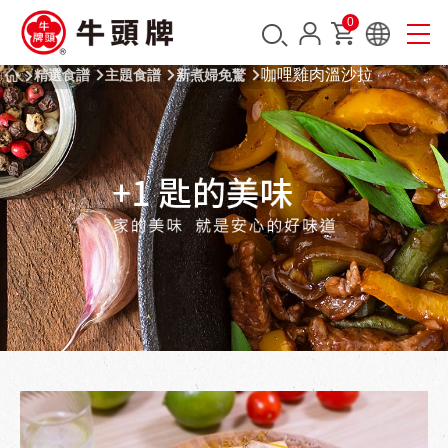
0
咖哩雞肉溫沙拉
精選食譜
主題食譜
新煮婦免驚