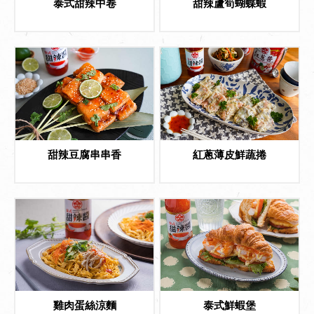
泰式甜辣中卷
甜辣蘆筍蝴蝶蝦
甜辣豆腐串串香
紅蔥薄皮鮮蔬捲
雞肉蛋絲涼麵
泰式鮮蝦堡