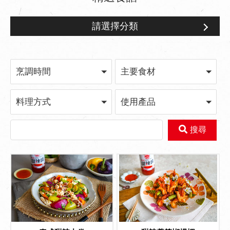
請選擇分類
泰式甜辣醬
烹調時間
主要食材
料理方式
使用產品
搜尋