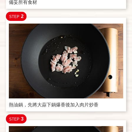
備妥所有食材
2
STEP
熱油鍋，先將大蒜下鍋爆香後加入肉片炒香
3
STEP