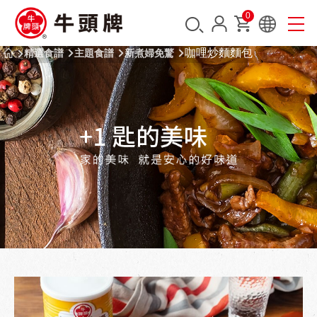
0
咖哩炒麵麵包
精選食譜
主題食譜
新煮婦免驚