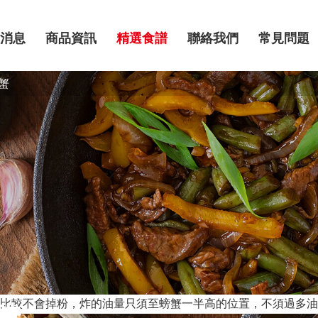
消息
商品資訊
精選食譜
聯絡我們
常見問題
蟹
比較不會掉粉，炸的油量只須至螃蟹一半高的位置，不須過多油