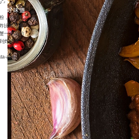
00">
粉，不須太
炸比較不會
蟹一半高的
到炸的效
ta-aos-