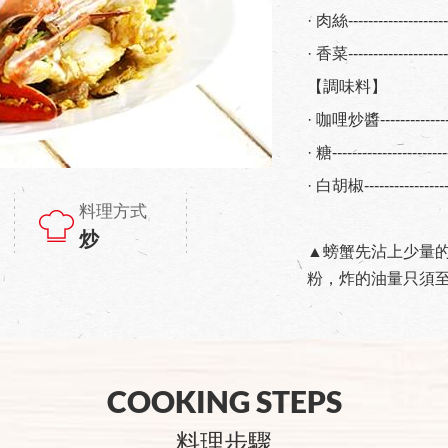
· 肉絲-------------------
· 香菜------------------
【調味料】
· 咖哩炒醬---------------
· 糖----------------------
· 白胡椒----------------
料理方式
炒
▲
螃蟹先沾上少量
粉，炸的油量只須
COOKING STEPS
料理步驟