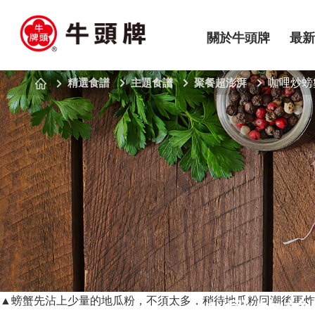
關於牛頭牌
最新
精選食譜
主題食譜
聚餐超澎湃
咖哩炒螃
▲
螃蟹先沾上少量的地瓜粉，不須太多，稍待地瓜粉回潮後再炸