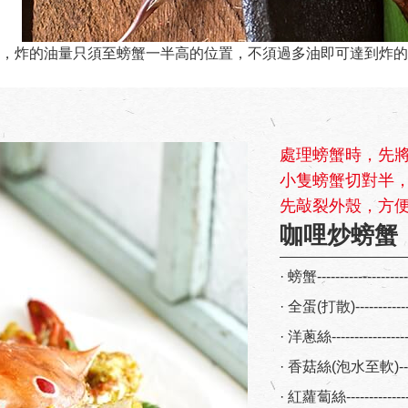
，炸的油量只須至螃蟹一半高的位置，不須過多油即可達到炸的
處理螃蟹時，先
小隻螃蟹切對半
先敲裂外殼，方
咖哩炒螃蟹
· 螃蟹-------------------
· 全蛋(打散)------------
· 洋蔥絲-----------------
· 香菇絲(泡水至軟)------
· 紅蘿蔔絲--------------