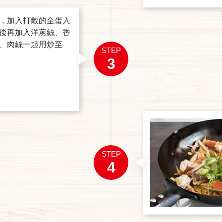
，加入打散的全蛋入
後再加入洋蔥絲、香
、肉絲一起用炒至
STEP
3
STEP
4