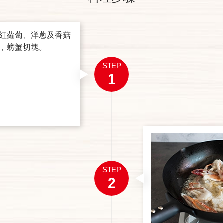
紅蘿蔔、洋蔥及香菇
，螃蟹切塊。
STEP
1
STEP
2