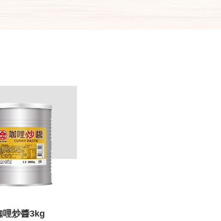
咖哩炒醬3kg