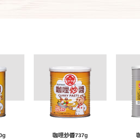
0g
咖哩炒醬737g