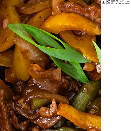
▲
螃蟹先沾上