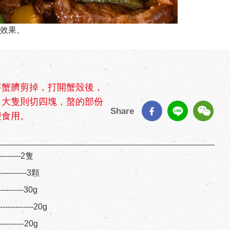
效果。
將蟹臍剪掉，打開蟹殼後，
，大隻則切四塊，螯的部份
Share
便食用。
---------2隻
----------3顆
---------30g
---------20g
---------20g