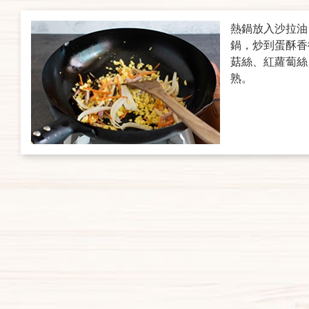
熱鍋放入沙拉油
鍋，炒到蛋酥香
菇絲、紅蘿蔔絲
熟。