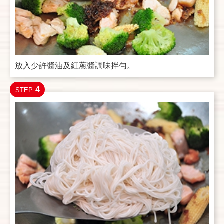
放入少許醬油及紅蔥醬調味拌勻。
4
STEP