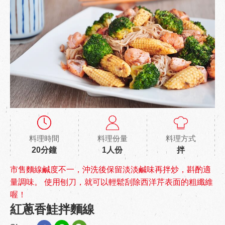
料理時間
料理份量
料理方式
20分鐘
1人份
拌
市售麵線鹹度不一，沖洗後保留淡淡鹹味再拌炒，斟酌適
量調味。 使用刨刀，就可以輕鬆刮除西洋芹表面的粗纖維
喔！
紅蔥香鮭拌麵線