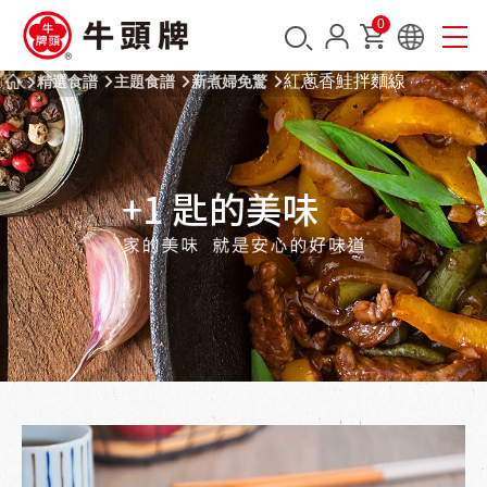
0
紅蔥香鮭拌麵線
精選食譜
主題食譜
新煮婦免驚