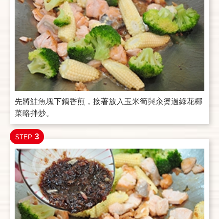
先將鮭魚塊下鍋香煎，接著放入玉米筍與汆燙過綠花椰
菜略拌炒。
3
STEP