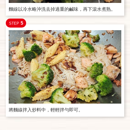
麵線以冷水略沖洗去掉過重的鹹味，再下滾水煮熟。
5
STEP
將麵線拌入炒料中，輕輕拌勻即可。