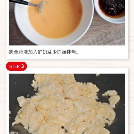
將全蛋液加入鮮奶及少許鹽拌勻。
3
STEP