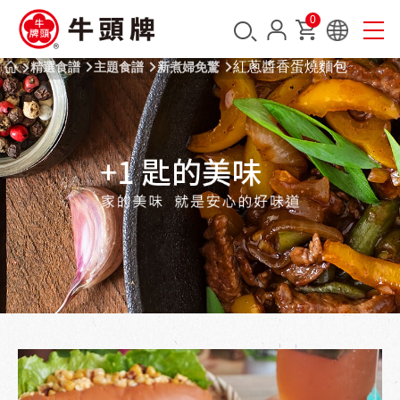
0
紅蔥醬香蛋燒麵包
精選食譜
主題食譜
新煮婦免驚