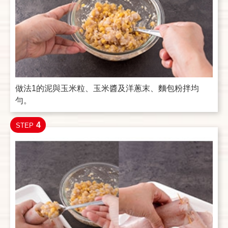
做法1的泥與玉米粒、玉米醬及洋蔥末、麵包粉拌均
勻。
4
STEP