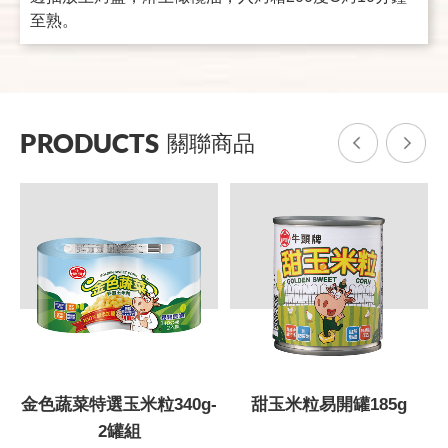
至熟。
PRODUCTS
關聯商品
g
金色蔬菜特選玉米粒340g-
甜玉米粒易開罐185g
2罐組