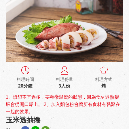
料理時間
料理份量
料理方式
20分鐘
3人份
烤
1、填饀不宜過多，要稍微鬆鬆的狀態，因為食材遇熱膨
脹會從開口爆出。 2、加入麵包粉會讓所有食材有黏聚在
一起的效果。
玉米透抽捲