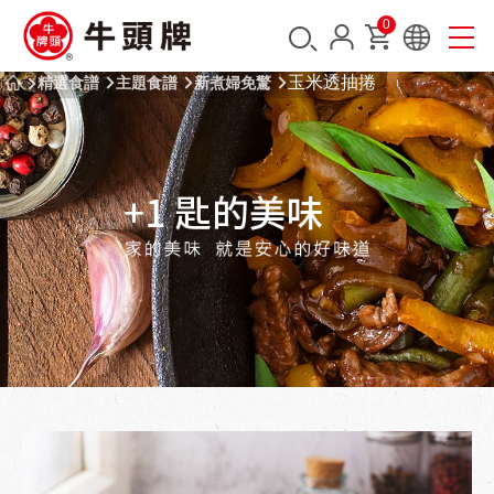
0
玉米透抽捲
精選食譜
主題食譜
新煮婦免驚