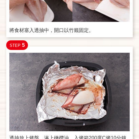
將食材塞入透抽中，開口以竹籤固定。
5
STEP
透抽放上烤盤，淋上橄欖油，入烤箱200度C烤10分鐘