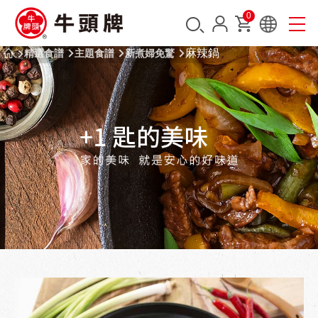
0
麻辣鍋
精選食譜
主題食譜
新煮婦免驚