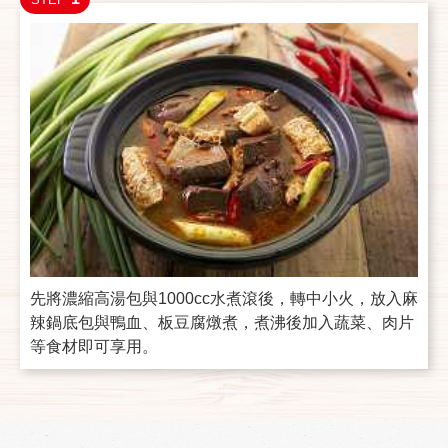
先將濃縮高湯包與1000cc水煮滾後，轉中小火，放入麻
辣鍋底包與鴨血、板豆腐燉煮，煮沸後加入蔬菜、肉片
等食材即可享用。