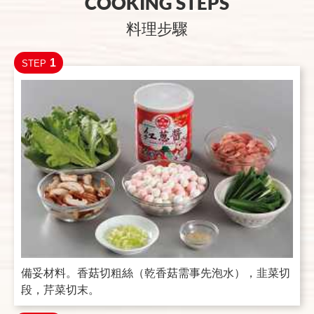
COOKING STEPS
料理步驟
1
STEP
備妥材料。香菇切粗絲（乾香菇需事先泡水），韭菜切
段，芹菜切末。