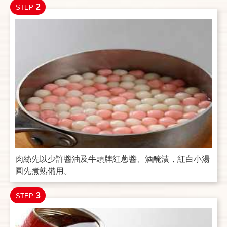
2
STEP
肉絲先以少許醬油及牛頭牌紅蔥醬、酒醃漬，紅白小湯
圓先煮熟備用。
3
STEP