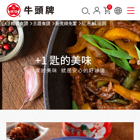
0
紅蔥鹹湯圓
精選食譜
主題食譜
新煮婦免驚