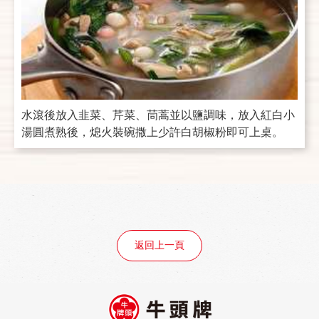
水滾後放入韭菜、芹菜、茼蒿並以鹽調味，放入紅白小
湯圓煮熟後，熄火裝碗撒上少許白胡椒粉即可上桌。
返回上一頁