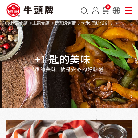
0
玉米海鮮薄餅
精選食譜
主題食譜
新煮婦免驚