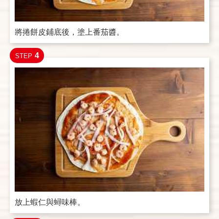
將捲餅皮鋪底後，塗上番茄醬。
4
STEP
放上蝦仁與蟳味棒。