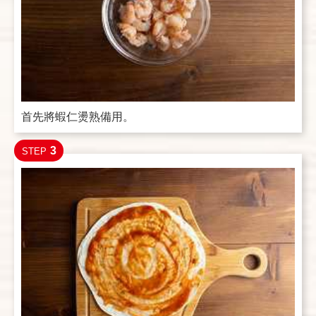
首先將蝦仁燙熟備用。
3
STEP