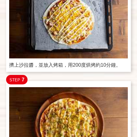
擠上沙拉醬，並放入烤箱，用200度烘烤約10分鐘。
7
STEP