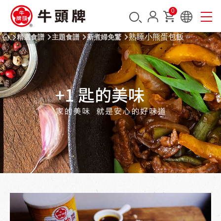
0
熟睡小熊蛋包飯
精選食譜
主題食譜
新煮婦免驚