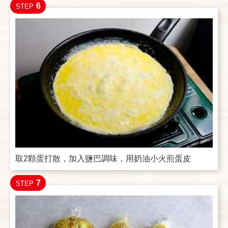
6
STEP
取2顆蛋打散，加入鹽巴調味，用奶油小火煎蛋皮
7
STEP