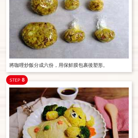
將咖哩炒飯分成六份，用保鮮膜包裹後塑形。
8
STEP