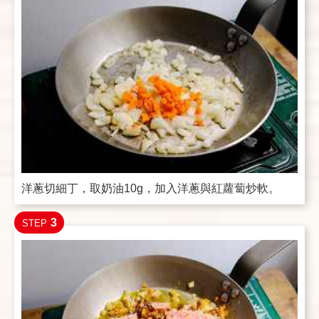
洋蔥切細丁，取奶油10g，加入洋蔥與紅蘿蔔炒軟。
3
STEP