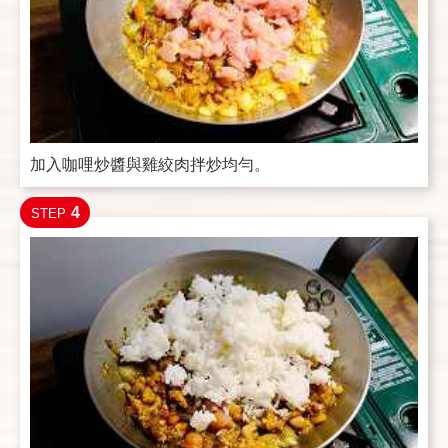
加入咖哩炒醬與雞絞肉拌炒均勻。
4
STEP