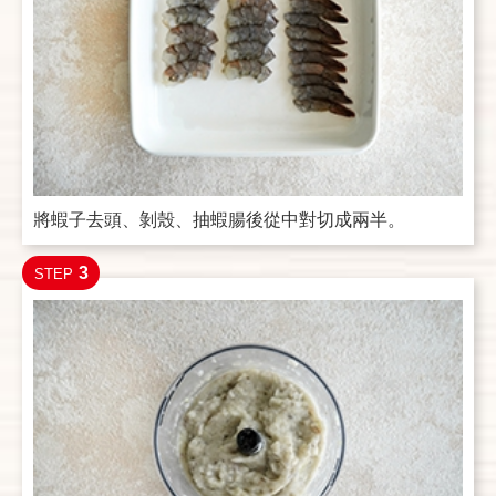
將蝦子去頭、剝殼、抽蝦腸後從中對切成兩半。
3
STEP