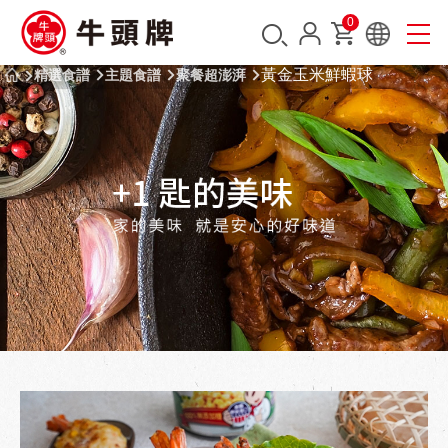
0
黃金玉米鮮蝦球
精選食譜
主題食譜
聚餐超澎湃