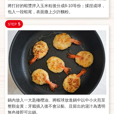
將打好的蝦漿拌入玉米粒後分成8-10等份；揉捏成球，
包入一段蝦尾，表面撒上少許麵粉。
5
STEP
鍋內放入一大匙橄欖油、將蝦球放進鍋中以中小火煎至
整顆金黃；牙籤插入後不會沾黏、且留出的湯汁為透明
無色後即可出鍋。