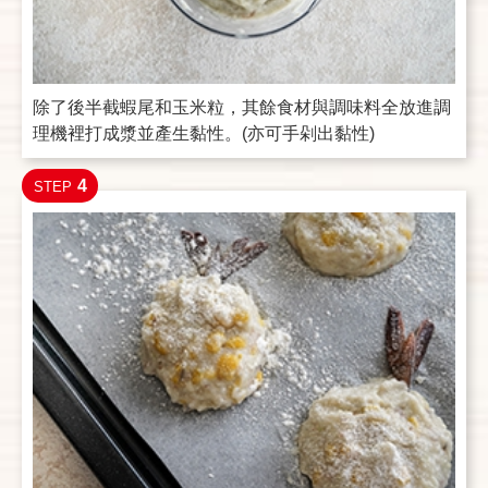
除了後半截蝦尾和玉米粒，其餘食材與調味料全放進調
理機裡打成漿並產生黏性。(亦可手剁出黏性)
4
STEP