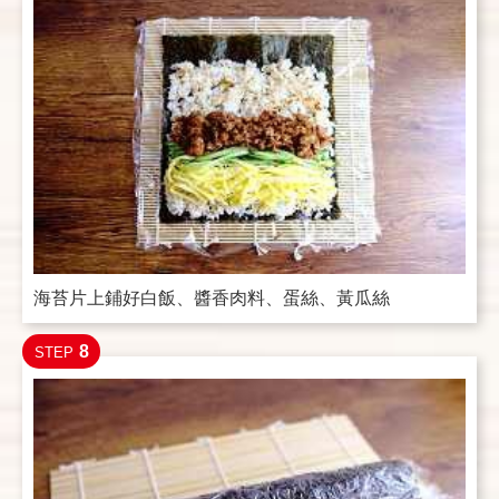
海苔片上鋪好白飯、醬香肉料、蛋絲、黃瓜絲
8
STEP