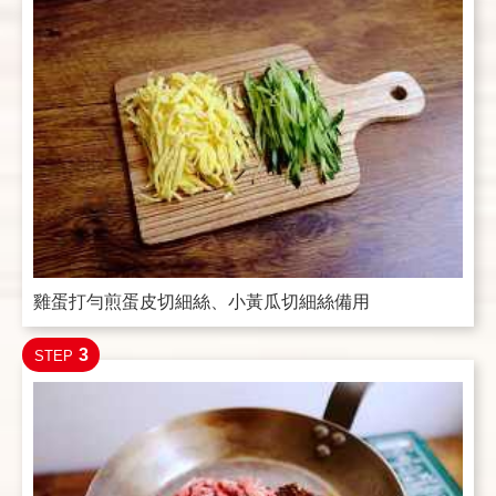
雞蛋打勻煎蛋皮切細絲、小黃瓜切細絲備用
3
STEP