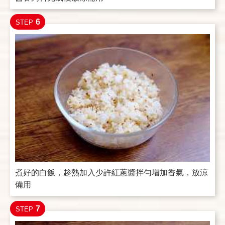
6
STEP
煮好的白飯，趁熱加入少許紅蔥醬拌勻增加香氣，放涼
備用
7
STEP