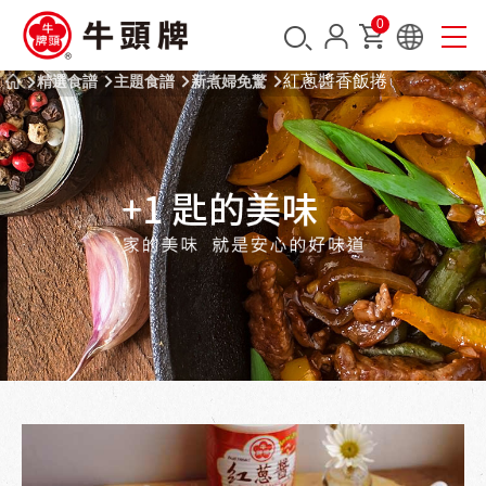
0
紅蔥醬香飯捲
精選食譜
主題食譜
新煮婦免驚