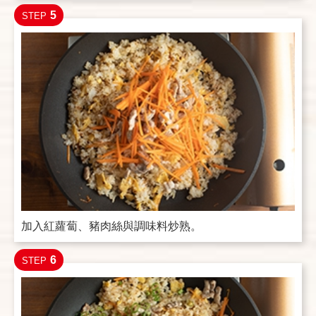
5
STEP
加入紅蘿蔔、豬肉絲與調味料炒熟。
6
STEP