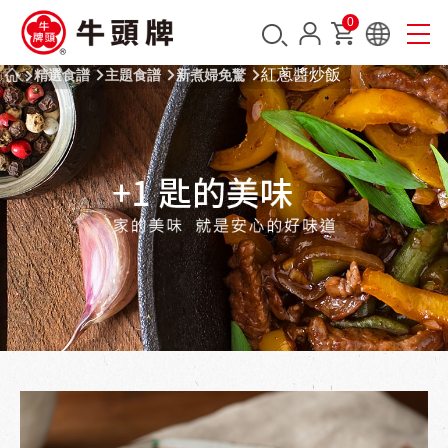
0
紅蔥醬炒飯
精選食譜
主題食譜
新煮婦免驚