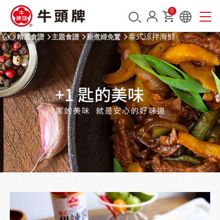
0
泰式涼拌海鮮
精選食譜
主題食譜
新煮婦免驚