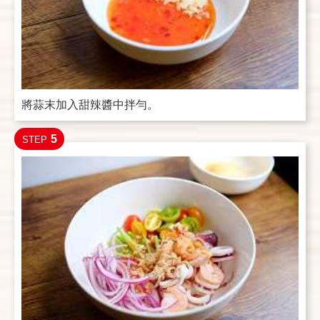
將蒜末加入甜辣醬中拌勻。
5
STEP