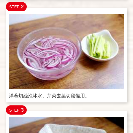
2
STEP
洋蔥切絲泡冰水、芹菜去葉切段備用。
3
STEP