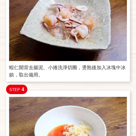
蝦仁開背去腸泥、小捲洗淨切圈，燙熟後加入冰塊中冰
鎮，取出備用。
4
STEP