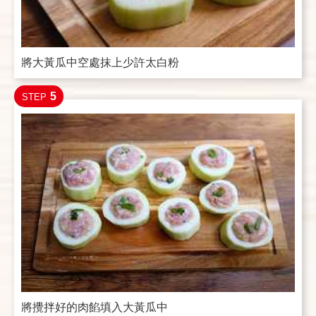
將大黃瓜中空處抹上少許太白粉
5
STEP
將攪拌好的肉餡填入大黃瓜中