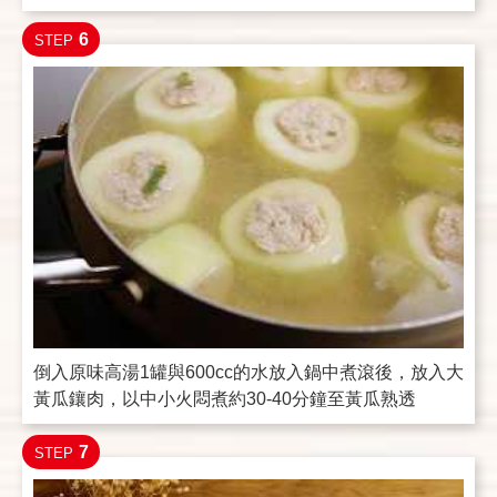
6
STEP
倒入原味高湯1罐與600cc的水放入鍋中煮滾後，放入大
黃瓜鑲肉，以中小火悶煮約30-40分鐘至黃瓜熟透
7
STEP