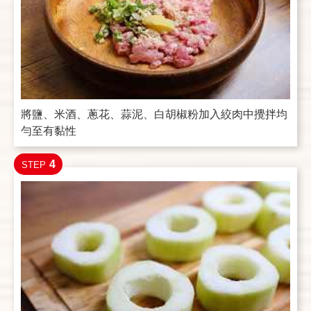
將鹽、米酒、蔥花、蒜泥、白胡椒粉加入絞肉中攪拌均
勻至有黏性
4
STEP