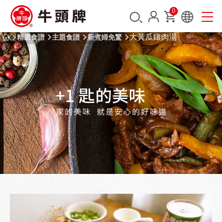
0
大黃瓜鑲肉湯
精選食譜
主題食譜
新煮婦免驚