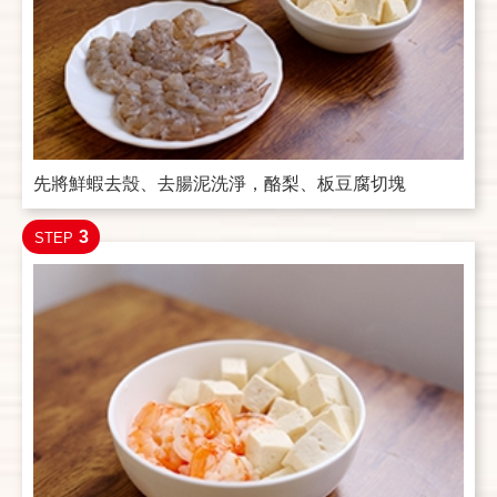
先將鮮蝦去殼、去腸泥洗淨，酪梨、板豆腐切塊
3
STEP