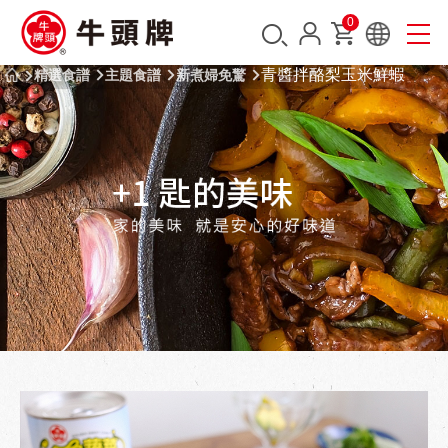
0
青醬拌酪梨玉米鮮蝦
精選食譜
主題食譜
新煮婦免驚