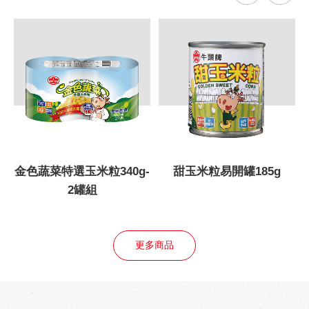
40g-
甜玉米粒易開罐185g
甜玉米粒易開罐340
更多商品