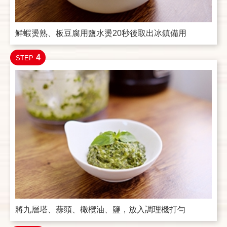
鮮蝦燙熟、板豆腐用鹽水燙20秒後取出冰鎮備用
4
STEP
將九層塔、蒜頭、橄欖油、鹽，放入調理機打勻