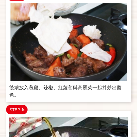
後續放入蔥段、辣椒、紅蘿蔔與高麗菜一起拌炒出醬
色。
5
STEP