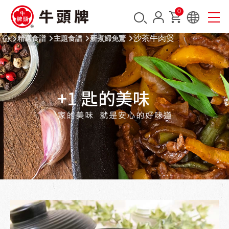
0
沙茶牛肉煲
精選食譜
主題食譜
新煮婦免驚