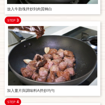
放入牛肋塊拌炒到肉質轉白
3
STEP
加入薑片與調味料A拌炒均勻
4
STEP