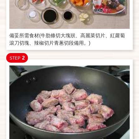
備妥所需食材(牛肋條切大塊狀、高麗菜切片、紅蘿蔔
滾刀切塊、辣椒切片青蔥切段備用。)
2
STEP