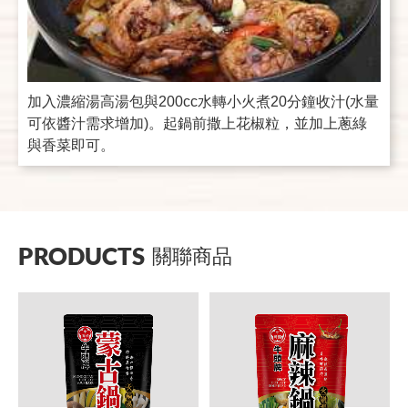
加入濃縮湯高湯包與200cc水轉小火煮20分鐘收汁(水量
可依醬汁需求增加)。起鍋前撒上花椒粒，並加上蔥綠
與香菜即可。
PRODUCTS
關聯商品