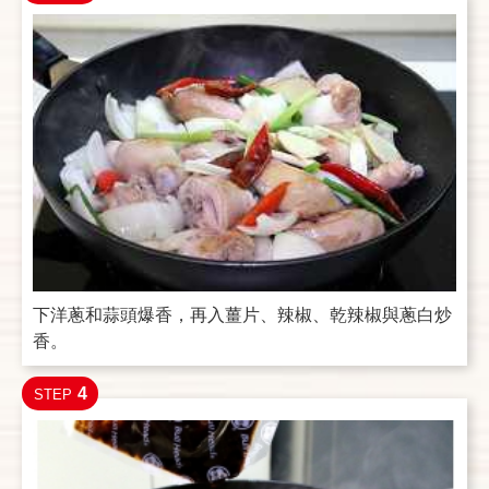
下洋蔥和蒜頭爆香，再入薑片、辣椒、乾辣椒與蔥白炒
香。
4
STEP