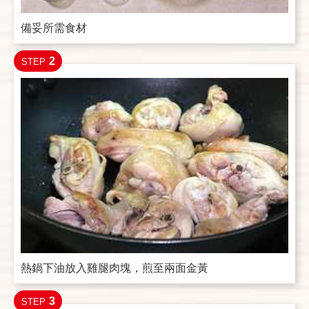
備妥所需食材
2
STEP
熱鍋下油放入雞腿肉塊，煎至兩面金黃
3
STEP