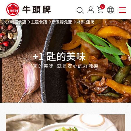
0
麻辣雞煲
精選食譜
主題食譜
新煮婦免驚