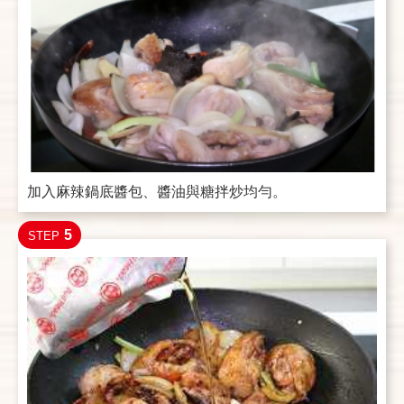
加入麻辣鍋底醬包、醬油與糖拌炒均勻。
5
STEP