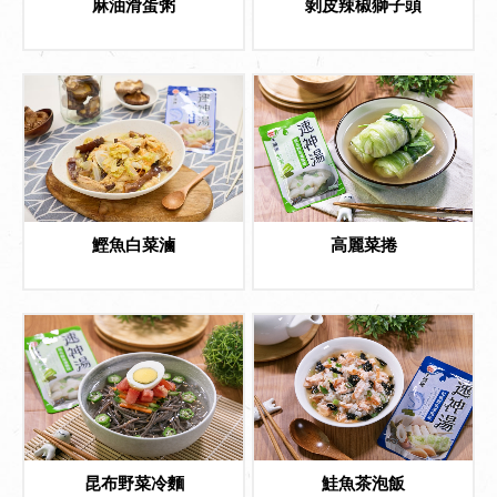
麻油滑蛋粥
剝皮辣椒獅子頭
鰹魚白菜滷
高麗菜捲
昆布野菜冷麵
鮭魚茶泡飯