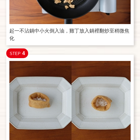
起一不沾鍋中小火倒入油，雞丁放入鍋裡翻炒至稍微焦
化
4
STEP