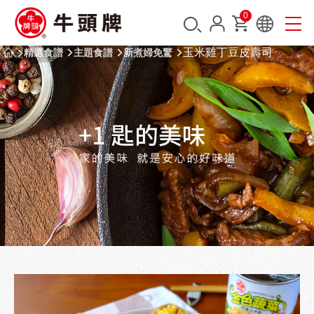
0
玉米雞丁豆皮壽司
精選食譜
主題食譜
新煮婦免驚