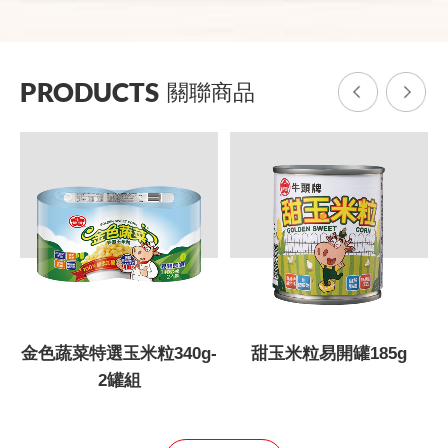
PRODUCTS
關聯商品
金色蔬菜特選玉米粒340g-
甜玉米粒易開罐185g
甜
2罐組