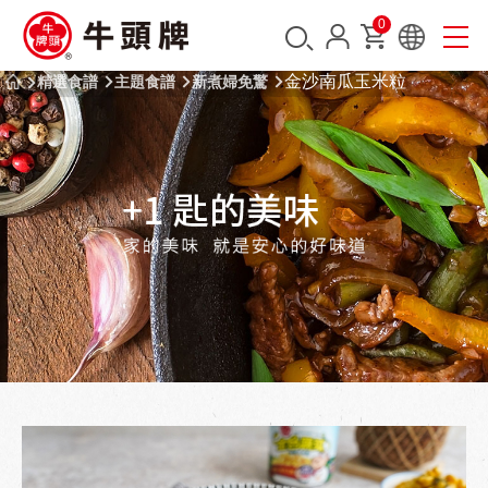
0
金沙南瓜玉米粒
精選食譜
主題食譜
新煮婦免驚