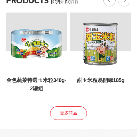
PRODUCTS
關聯商品
g
金色蔬菜特選玉米粒340g-
甜玉米粒易開罐185g
2罐組
更多商品