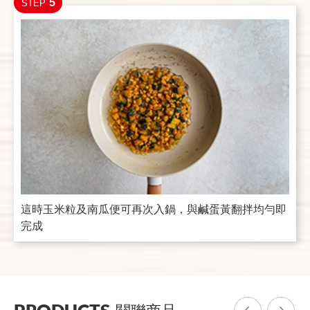
5
STEP
這時玉米粒及南瓜便可再次入鍋，與鹹蛋黃翻拌均勻即
完成