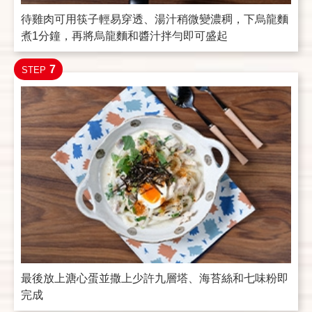
待雞肉可用筷子輕易穿透、湯汁稍微變濃稠，下烏龍麵
煮1分鐘，再將烏龍麵和醬汁拌勻即可盛起
7
STEP
最後放上溏心蛋並撒上少許九層塔、海苔絲和七味粉即
完成