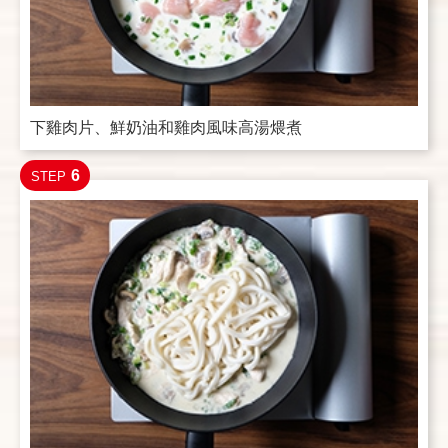
下雞肉片、鮮奶油和雞肉風味高湯煨煮
6
STEP