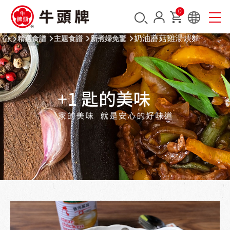
0
奶油蘑菇雞湯煨麵
精選食譜
主題食譜
新煮婦免驚