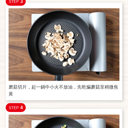
3
STEP
磨菇切片，起一鍋中小火不放油，先乾煸蘑菇至稍微焦
黃
4
STEP