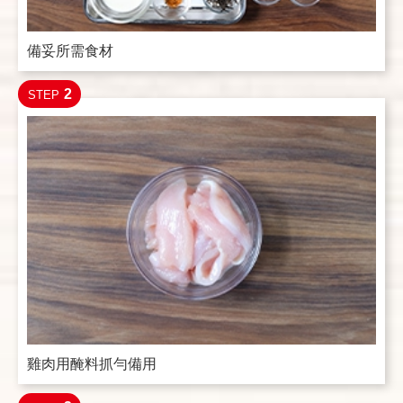
備妥所需食材
2
STEP
雞肉用醃料抓勻備用