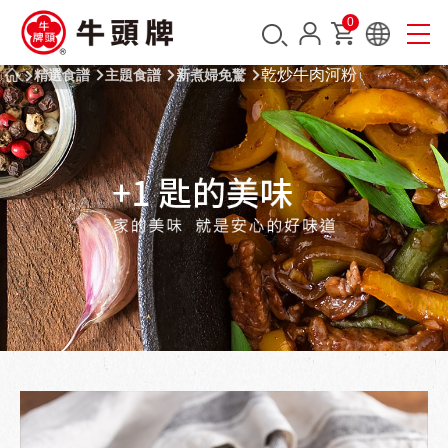
0
乾炒牛肉河粉
精選食譜
主題食譜
新煮婦免驚