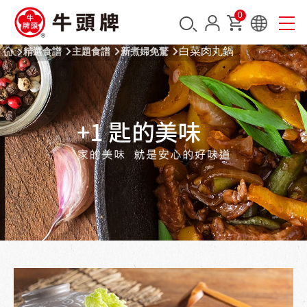
0
白菜肉丸鍋
精選食譜
主題食譜
新煮婦免驚