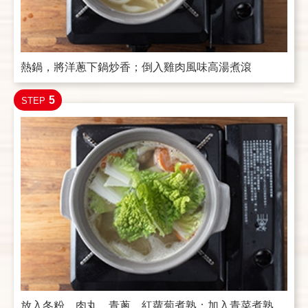
熱鍋，將洋蔥下鍋炒香；倒入雞肉風味高湯煮滾
5
STEP
放入冬粉、肉丸、青蔥、紅蘿蔔煮熟；加入青菜煮熟