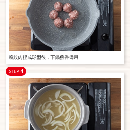
將絞肉捏成球型後，下鍋煎香備用
4
STEP