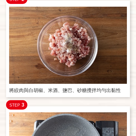
將絞肉與白胡椒、米酒、鹽巴、砂糖攪拌均勻出黏性
3
STEP