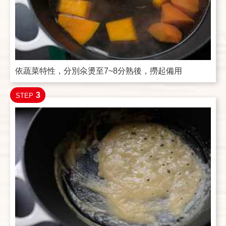
依蔬菜特性，分別氽燙至7~8分熟後，撈起備用
3
STEP