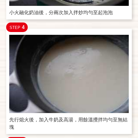
小火融化奶油後，分兩次加入拌炒均勻至起泡泡
4
STEP
先行熄火後，加入牛奶及高湯，用餘溫攪拌均勻至無結
塊