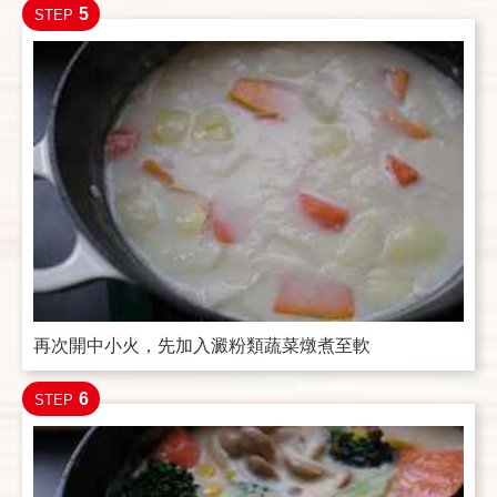
5
STEP
再次開中小火，先加入澱粉類蔬菜燉煮至軟
6
STEP