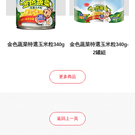
菜特選玉米粒340g
金色蔬菜特選玉米粒340g-
甜玉米粒
2罐組
更多商品
返回上一頁