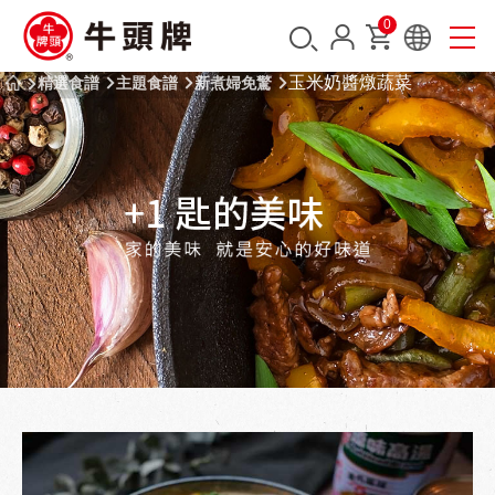
0
玉米奶醬燉蔬菜
精選食譜
主題食譜
新煮婦免驚