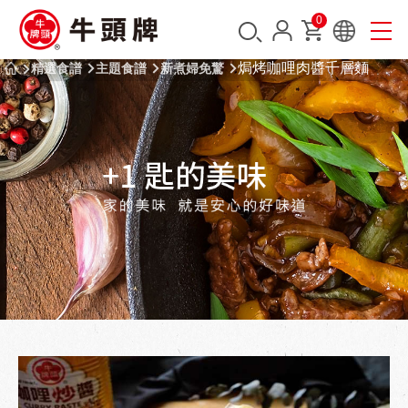
0
焗烤咖哩肉醬千層麵
精選食譜
主題食譜
新煮婦免驚