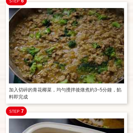
6
STEP
加入切碎的青花椰菜，均勻攪拌後燉煮約3~5分鐘，餡
料即完成
7
STEP