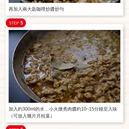
再加入兩大匙咖哩炒醬炒勻
5
STEP
加入約300ml的水，小火燉煮肉醬約10~15分鐘至入味
（可放入幾片月桂葉）