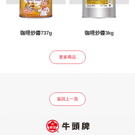
咖哩炒醬737g
咖哩炒醬3kg
更多商品
返回上一頁