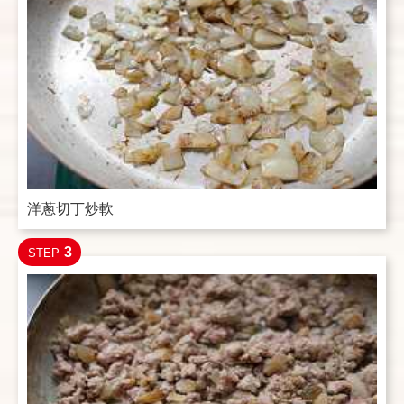
洋蔥切丁炒軟
3
STEP