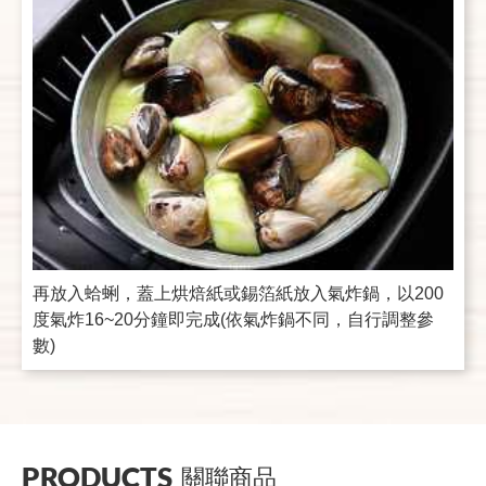
再放入蛤蜊，蓋上烘焙紙或錫箔紙放入氣炸鍋，以200
度氣炸16~20分鐘即完成(依氣炸鍋不同，自行調整參
數)
PRODUCTS
關聯商品