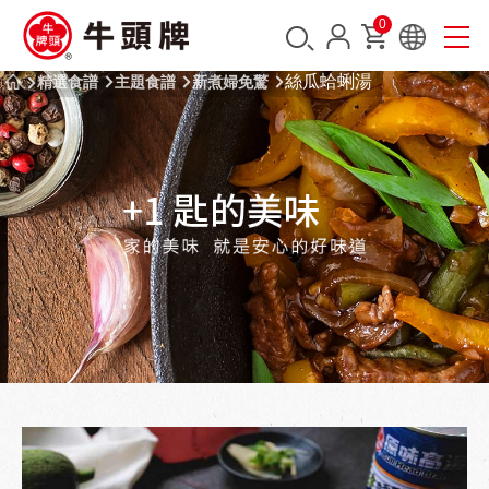
0
絲瓜蛤蜊湯
精選食譜
主題食譜
新煮婦免驚