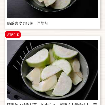
絲瓜去皮切段後，再對切
3
STEP
碗裡放入絲瓜和薑，加少許水，將碗放入氣炸鍋中，蓋