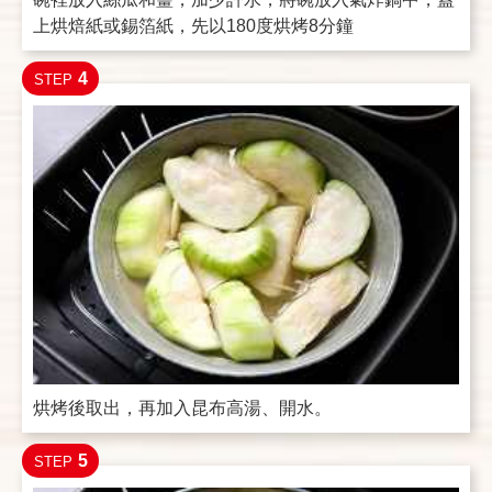
上烘焙紙或錫箔紙，先以180度烘烤8分鐘
4
STEP
烘烤後取出，再加入昆布高湯、開水。
5
STEP