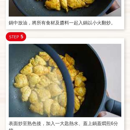
鍋中放油，將所有食材及醬料一起入鍋以小火翻炒。
5
STEP
表面炒至熟色後，加入一大匙熱水、蓋上鍋蓋燜煎6分