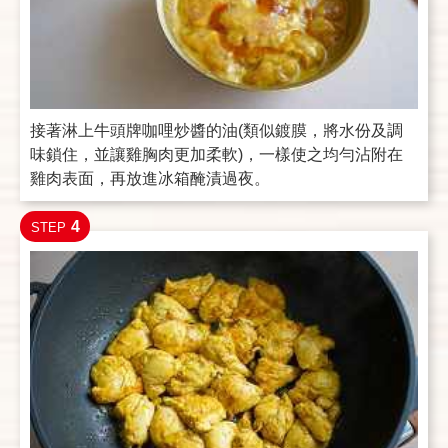
接著淋上牛頭牌咖哩炒醬的油(類似鍍膜，將水份及調
味鎖住，並讓雞胸肉更加柔軟)，一樣使之均勻沾附在
雞肉表面，再放進冰箱醃漬過夜。
4
STEP