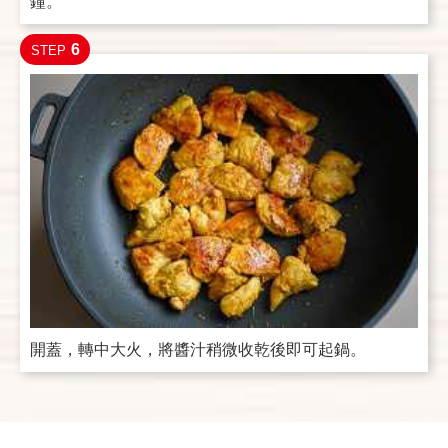
鐘。
6
STEP
開蓋，轉中大火，將醬汁稍微收乾後即可起鍋。