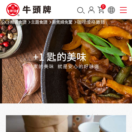
0
咖哩優格嫩雞
精選食譜
主題食譜
新煮婦免驚