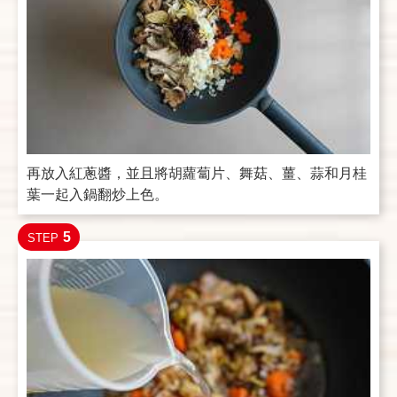
再放入紅蔥醬，並且將胡蘿蔔片、舞菇、薑、蒜和月桂
葉一起入鍋翻炒上色。
5
STEP