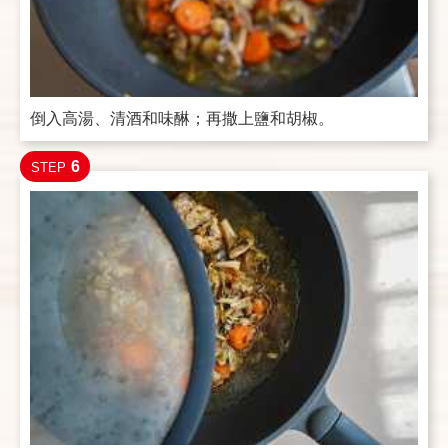
倒入高湯、清酒和味醂；再撒上鹽和胡椒。
6
STEP