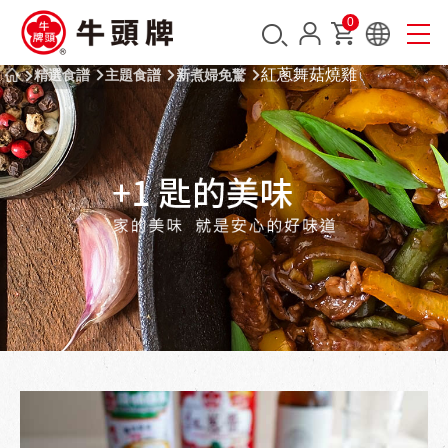
0
紅蔥舞菇燒雞
精選食譜
主題食譜
新煮婦免驚