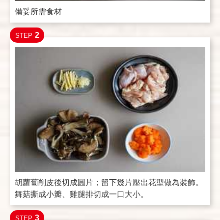
備妥所需食材
2
STEP
胡蘿蔔削皮後切成圓片；留下幾片壓出花型做為裝飾。
舞菇撕成小瓣、雞腿排切成一口大小。
3
STEP