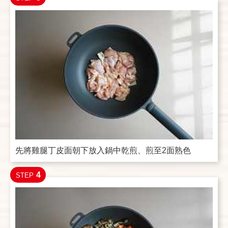
先將雞腿丁皮面朝下放入鍋中乾煎、煎至2面熟色
4
STEP