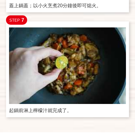
蓋上鍋蓋；以小火烹煮20分鐘後即可熄火。
7
STEP
起鍋前淋上檸檬汁就完成了。