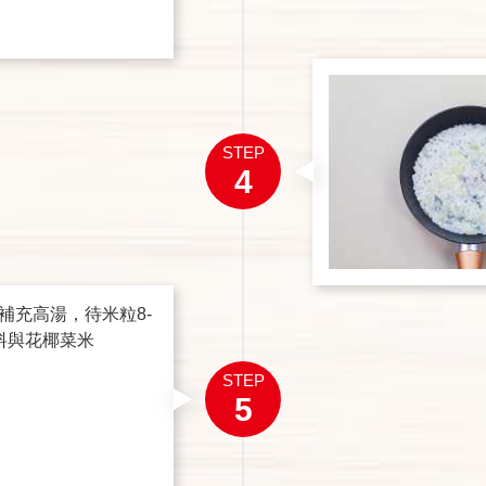
STEP
4
補充高湯，待米粒8-
料與花椰菜米
STEP
5