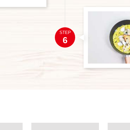
STEP
6