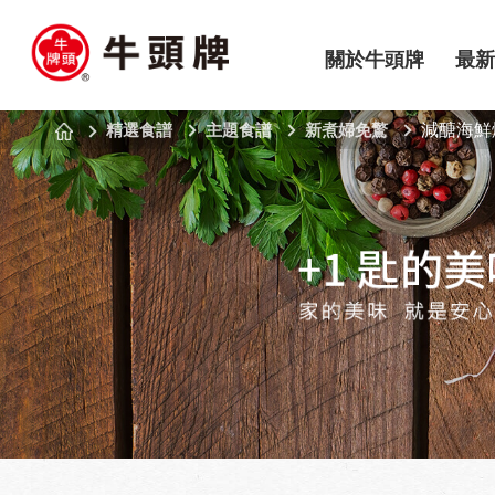
關於牛頭牌
最新
精選食譜
主題食譜
新煮婦免驚
減醣海鮮