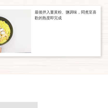
最後拌入薑黃粉、鹽調味，悶煮至喜
歡的熟度即完成