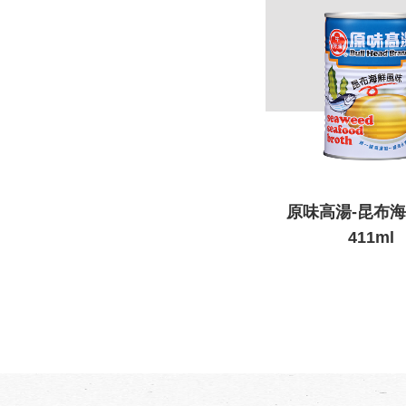
原味高湯-昆布
411ml