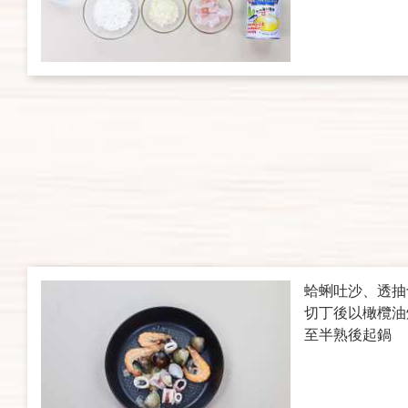
蛤蜊吐沙、透抽
切丁後以橄欖油
至半熟後起鍋