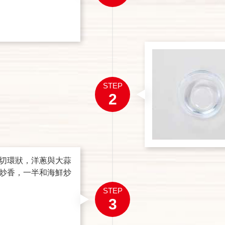
STEP
2
切環狀，洋蔥與大蒜
炒香，一半和海鮮炒
STEP
3