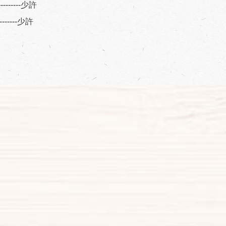
---------少許
----------少許