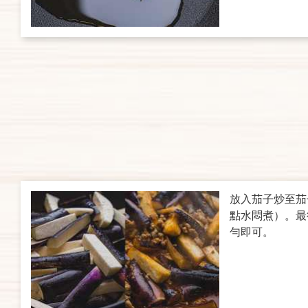
放入茄子炒至茄
點水悶煮）。最
勻即可。