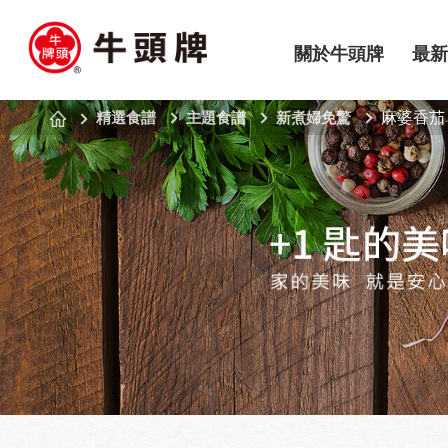
關於牛頭牌
最新
精選食譜
主題食譜
新煮婦免驚
麻婆香茄