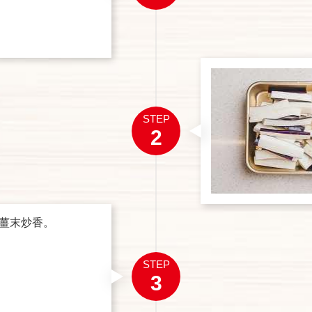
STEP
2
薑末炒香。
STEP
3