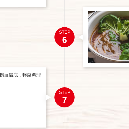
STEP
6
鴨血湯底，輕鬆料理
STEP
7