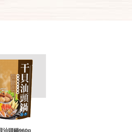
貝汕頭鍋960g