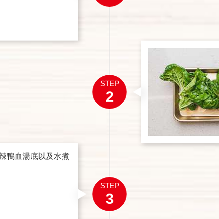
STEP
2
辣鴨血湯底以及水煮
STEP
3