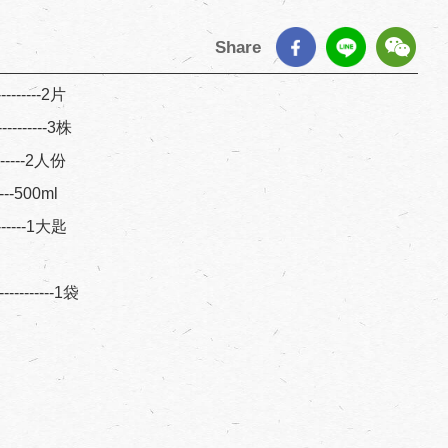
Share
---------2片
---------3株
--------2人份
-----500ml
-------1大匙
---------1袋