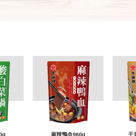
0g
麻辣鴨血960g
干