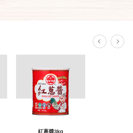
紅蔥醬3kg