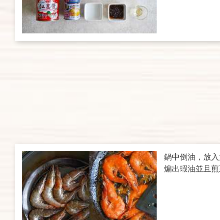
鍋中倒油，放入
煸出蝦油並且煎