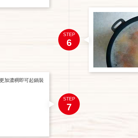
STEP
6
更加濃稠即可起鍋裝
STEP
7