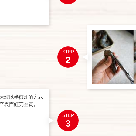
STEP
2
大蝦以半煎炸的方式
至表面紅亮金黃。
STEP
3