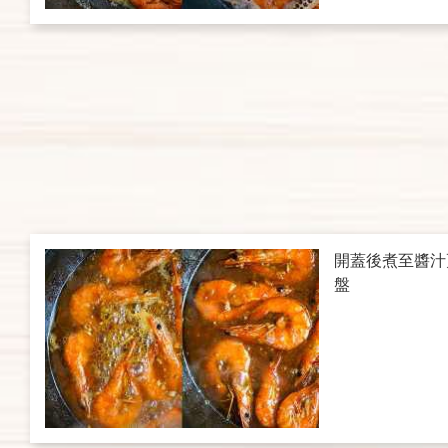
開蓋後煮至醬汁
盤