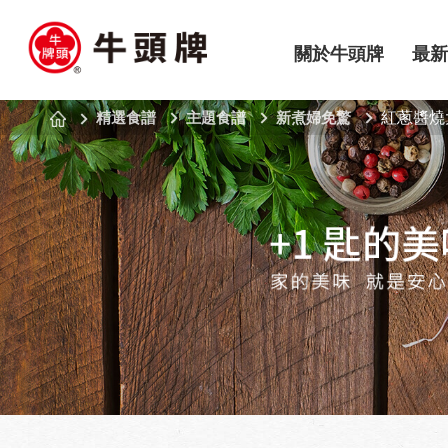
關於牛頭牌
最新
精選食譜
主題食譜
新煮婦免驚
紅蔥醬燒