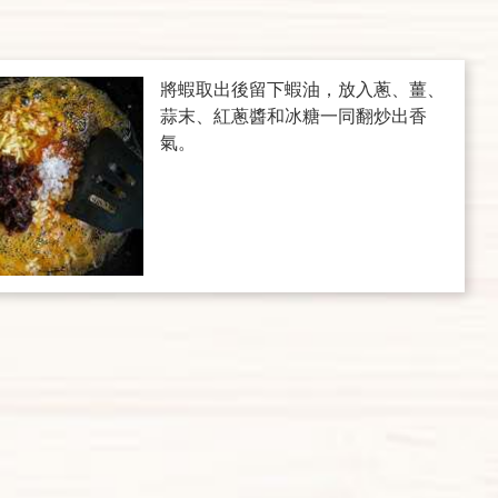
將蝦取出後留下蝦油，放入蔥、薑、
蒜末、紅蔥醬和冰糖一同翻炒出香
氣。