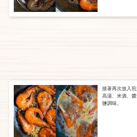
接著再次放入煎
高湯、米酒、醬
鹽調味。