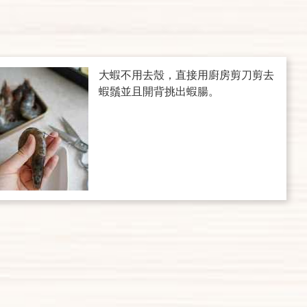
大蝦不用去殼，直接用廚房剪刀剪去
蝦鬚並且開背挑出蝦腸。